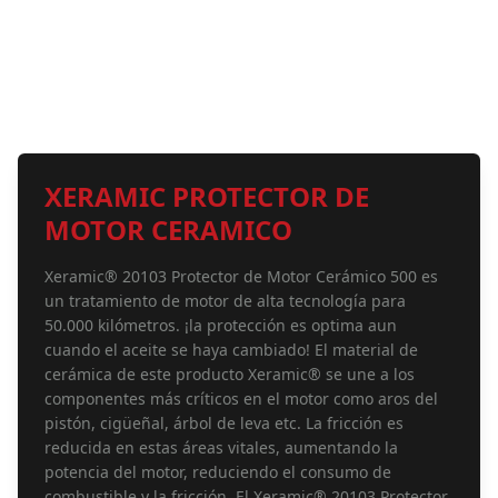
XERAMIC PROTECTOR DE
MOTOR CERAMICO
Xeramic® 20103 Protector de Motor Cerámico 500 es
un tratamiento de motor de alta tecnología para
50.000 kilómetros. ¡la protección es optima aun
cuando el aceite se haya cambiado! El material de
cerámica de este producto Xeramic® se une a los
componentes más críticos en el motor como aros del
pistón, cigüeñal, árbol de leva etc. La fricción es
reducida en estas áreas vitales, aumentando la
potencia del motor, reduciendo el consumo de
combustible y la fricción. El Xeramic® 20103 Protector