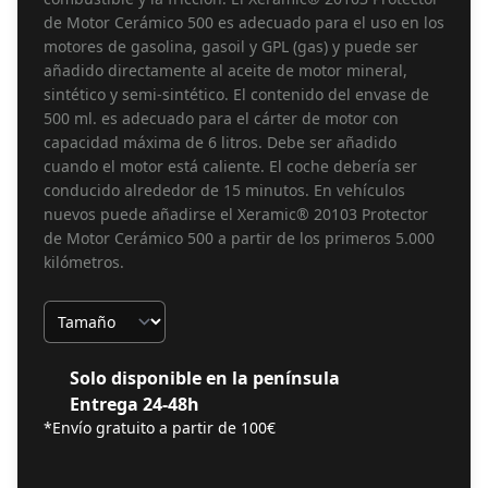
de Motor Cerámico 500 es adecuado para el uso en los
motores de gasolina, gasoil y GPL (gas) y puede ser
añadido directamente al aceite de motor mineral,
sintético y semi-sintético. El contenido del envase de
500 ml. es adecuado para el cárter de motor con
capacidad máxima de 6 litros. Debe ser añadido
cuando el motor está caliente. El coche debería ser
conducido alrededor de 15 minutos. En vehículos
nuevos puede añadirse el Xeramic® 20103 Protector
de Motor Cerámico 500 a partir de los primeros 5.000
kilómetros.
Tamaño
Solo disponible en la península
Entrega 24-48h
*Envío gratuito a partir de 100€