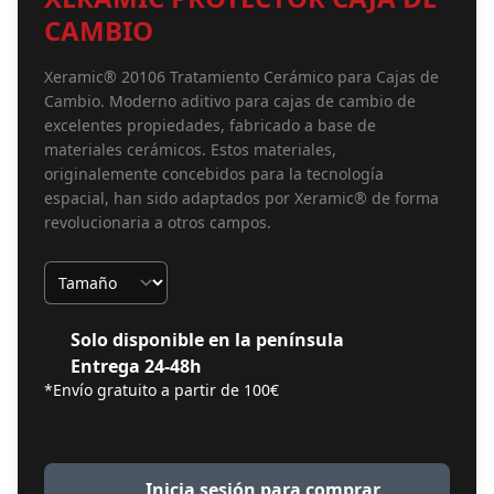
CAMBIO
Xeramic® 20106 Tratamiento Cerámico para Cajas de
Cambio. Moderno aditivo para cajas de cambio de
excelentes propiedades, fabricado a base de
materiales cerámicos. Estos materiales,
originalemente concebidos para la tecnología
espacial, han sido adaptados por Xeramic® de forma
revolucionaria a otros campos.
Tamaño
Solo disponible en la península
Entrega 24-48h
*Envío gratuito a partir de 100€
Inicia sesión para comprar