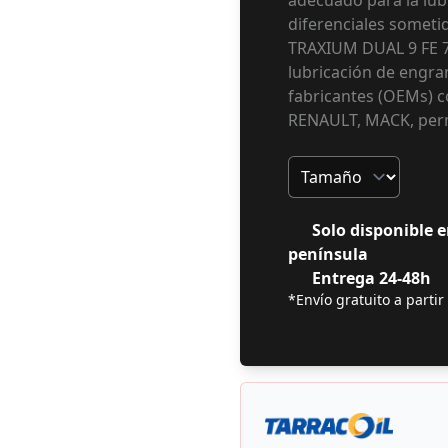
adecuado para la lub
diferenciales someti
TRAXIUM DUAL 9 FE 7
lubricación de engran
fabricantes (OEMs) 
RENAULT, MACK, perm
Tamaño
Solo disponible e
península
Entrega 24-48h
*Envío gratuito a partir