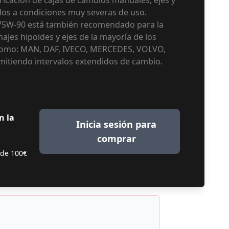
ricación de cajas de cambios manuales, ejes y
dos a condiciones muy severas de uso.
5W-90 está también recomendado para la
ajes hipoides y ejes de la mayoría de los
como: MAN, DAF, IVECO, MERCEDES, VOLVO,
itiendo intervalos extendidos de cambio.
n la
Inicia sesión para
comprar
 de 100€