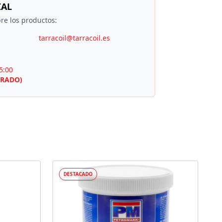
IAL
re los productos:
tarracoil@tarracoil.es
5:00
RRADO)
DESTACADO