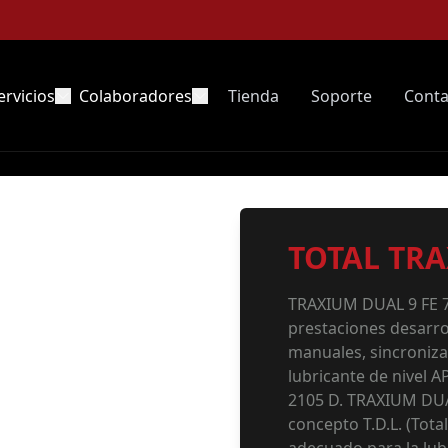
ervicios
Colaboradores
Tienda
Soporte
Conta
TOTAL TRA
TRAXIUM DUAL 9 FE 75
prestaciones desarro
manuales, sincroniza
lubricante de nivel A
2105 D. TRAXIUM DUAL
concepto T.D.L. (Tota