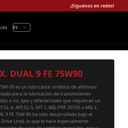
¡Síguenos en redes!
cto
X. DUAL 9 FE 75W90
W-90 es un lubricante sintético de altísimas
llado para la lubricación de transmisiones
das o no, ejes y diferenciales que requieran un
PI GL-4, API GL-5, MT-1, MIL-PRF-2015E o MIL-L
 9 FE 75W-90 ha sido desarrollado bajo el
l Drive Line), lo que le hace especialmente