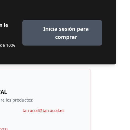
n la
Inicia sesión para
comprar
 de 100€
IAL
re los productos:
tarracoil@tarracoil.es
5:00