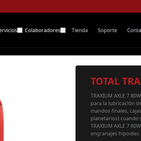
ervicios
Colaboradores
Tienda
Soporte
Conta
TOTAL TRA
TRAXIUM AXLE 7 80W-
para la lubricación d
mandos finales, cajas
planetarios) cuando 
TRAXIUM AXLE 7 80W
engranajes hipoides 