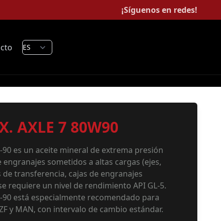
¡Síguenos en redes!
cto
X. AXLE 7 80W90
90 es un aceite mineral de extrema presión
e engranajes sometidos a altas cargas (ejes,
 de transferencia, cajas de engranajes
se requiere un nivel de rendimiento API GL-5.
-90 está especialmente recomendado para
ZF y MAN, con intervalo de cambio estándar.