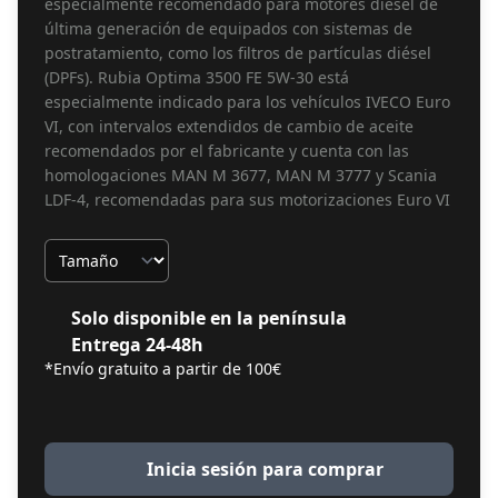
especialmente recomendado para motores diésel de
última generación de equipados con sistemas de
postratamiento, como los filtros de partículas diésel
(DPFs). Rubia Optima 3500 FE 5W-30 está
especialmente indicado para los vehículos IVECO Euro
VI, con intervalos extendidos de cambio de aceite
recomendados por el fabricante y cuenta con las
homologaciones MAN M 3677, MAN M 3777 y Scania
LDF-4, recomendadas para sus motorizaciones Euro VI
Tamaño
Solo disponible en la península
Entrega 24-48h
*Envío gratuito a partir de 100€
Inicia sesión para comprar