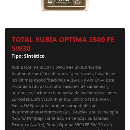
TOTAL RUBIA OPTIMA 3500 FE
5W30
Tipo: Sintético
Rubia Optima 3500 FE 5W-30 es un lubricante
totalmente sintético de nueva generación, basado en
las últimas especificaciones ACEA E8 y API CK-4. Está
recomendado para motorizaciones de camiones y
autobuses, incluidas la mayoría de las motorizaciones
Europeas Euro VI (Daimler MB, Volvo, Scania, MAN,
Iveco, DAF), siendo también compatible con
determinados Motores de Gas. Gracias a su tecnología
“Low SAPS” (Bajo contenido en Cenizas Sulfatadas,
Fósforo y Azufre), Rubia Optima 3500 FE 5W-30 está