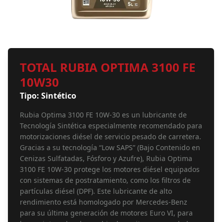
TOTAL RUBIA OPTIMA 3100 FE
10W30
Tipo: Sintético
Rubia Optima 3100 FE 10W-30 es un lubricante de
Tecnología Sintética especialmente recomendado para
motorizaciones diésel de servicio pesado de carretera.
Gracias a su tecnología “Low SAPS” (Bajo Contenido en
Cenizas Sulfatadas, Fósforo y Azufre), Rubia Optima
3100 FE 10W-30 protege los motores diésel equipados
con sistemas de postratamiento, como los filtros de
partículas diésel (DPF). Este lubricante de alto
rendimiento está homologado por Mercedes-Benz
para su última generación de motores Euro VI, para