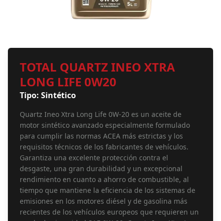
TOTAL QUARTZ INEO XTRA
LONG LIFE 0W20
Tipo: Sintético
Quartz Ineo Xtra Long Life 0W-20 es un aceite de
motor sintético avanzado especialmente formulado
para cumplir las normas ACEA más estrictas y los
requisitos técnicos de los fabricantes de vehículos.
Garantiza una excelente protección contra el
desgaste, una gran durabilidad y un excepcional
rendimiento en cuanto a ahorro de combustible, al
tiempo que mantiene la eficiencia de los sistemas de
emisiones en los motores diésel y de gasolina más
recientes de los vehículos europeos que requieren un