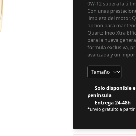
0W-12 supera la últi
Con unas prestacione
limpieza del motor, Q
opción para mantene
Quartz Ineo Xtra Eff
para la nueva gener
fórmula exclusiva, p
avanzada y un impor
Tamaño
Solo disponible e
península
Entrega 24-48h
*Envío gratuito a partir