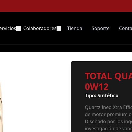
ervicios
Colaboradores
Tienda
Soporte
Conta
TOTAL QUA
0W12
Tipo: Sintético
Quartz Ineo Xtra Effi
de motor premium op
Diseñado por los ing
investigación de vang