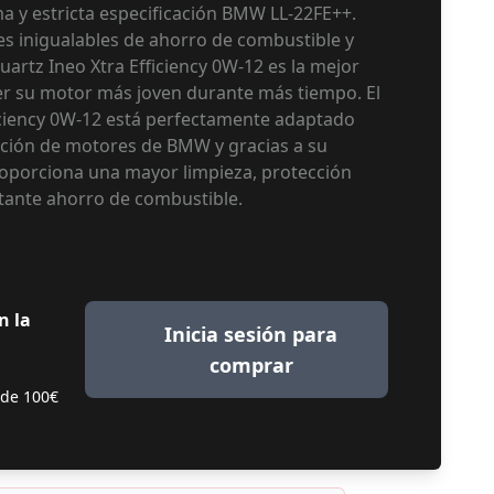
ma y estricta especificación BMW LL-22FE++.
s inigualables de ahorro de combustible y
uartz Ineo Xtra Efficiency 0W-12 es la mejor
r su motor más joven durante más tiempo. El
iciency 0W-12 está perfectamente adaptado
ación de motores de BMW y gracias a su
roporciona una mayor limpieza, protección
tante ahorro de combustible.
n la
Inicia sesión para
comprar
 de 100€