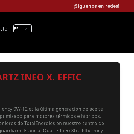
¡Síguenos en redes!
cto
RTZ INEO X. EFFIC
ciency 0W-12 es la última generación de aceite
timizado para motores térmicos e híbridos.
enieros de TotalEnergies en nuestro centro de
uardia en Francia, Quartz Ineo Xtra Efficiency