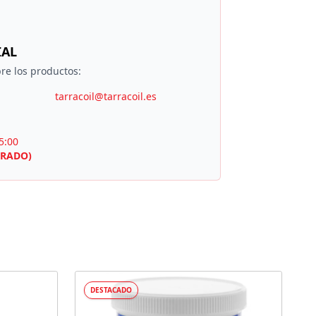
IAL
re los productos:
tarracoil@tarracoil.es
5:00
RRADO)
DESTACADO