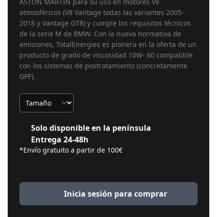
ASTON MARTIN para su uso en motores V8
atmosféricos (V8 Vantage todas las variantes 2005-
2018 y Vantage GT8) y cumple los requisitos técnicos
de la serie M de BMW. Con la nueva normativa de
emisiones, TotalEnergies es pionera en la oferta de un
producto de grado de viscosidad 10W- 60 compatible
con los sistemas de postratamiento (concretamente
GPF).
Tamaño
Solo disponible en la península
Entrega 24-48h
*Envío gratuito a partir de 100€
Inicia sesión para comprar