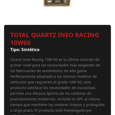
TOTAL QUARTZ INEO RACING
10W60
Tipo: Sintético
Quartz Ineo Racing 10W-60 es la última solución de
primer nivel para las necesidades más exigentes de
los fabricantes de automóviles de alta gama.
Perfectamente adaptado a los últimos modelos de
vehículos que requieren el grado 10W-60, este
producto satisface las necesidades de viscosidad,
permite una eficacia óptima de los sistemas de
postratamiento modernos, incluido el GPF, al mismo
tiempo que mantiene los motores limpios y protegidos
a largo plazo. El producto está homologado por