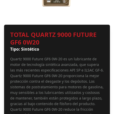
TOTAL QUARTZ 9000 FUTURE
GF6 0W20
Tipo: Sintético
Quartz 9000 Future GF6 0W-20 es un lubricante de
motor de tecnología sintética avanzada, que supera
las más recientes especificaciones API SP e ILSAC GF-6.
Quartz 9000 Future GF6 0W-20 proporciona la mejor
protección contra el desgaste y los depósitos. Los
sistemas de postratamiento para motores de gasolina,
muy sensibles a los lubricantes utilizados y costosos
de mantener, también están protegidos a largo plazo,
gracias al bajo contenido de fósforo del producto.
Quartz 9000 Future GF6 0W-20 reduce la fricción