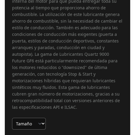
interna del motor para que pueda entregar toda su
potencia al tiempo que proporciona ahorro de
combustible. La utilización de este lubricante genera
ahorro de combustible, sin la necesidad de cambiar el
estilo de conducción. También es adecuado para las
condiciones de conducción más exigentes (puerta a
puerta, estilos de conducción deportivos, constantes
arranques y paradas, conducción en ciudad y
autopista). La gama de Lubricantes Quartz 9000
Future GF6 está particularmente recomendada para
los motores reducidos o "downsized" de última
generación, con tecnología Stop & Start y
motorizaciones híbridas que requieran lubricantes
sintéticos muy fluidos. Esta gama de lubricantes
cubren gran número de motorizaciones, gracias a su
retrocompatibilidad total con versiones anteriores de
las especificaciones API e ILSAC.
Tamaño