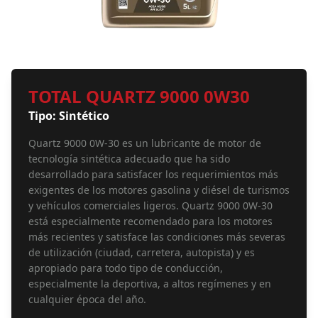
TOTAL QUARTZ 9000 0W30
Tipo: Sintético
Quartz 9000 0W-30 es un lubricante de motor de
tecnología sintética adecuado que ha sido
desarrollado para satisfacer los requerimientos más
exigentes de los motores gasolina y diésel de turismos
y vehículos comerciales ligeros. Quartz 9000 0W-30
está especialmente recomendado para los motores
más recientes y satisface las condiciones más severas
de utilización (ciudad, carretera, autopista) y es
apropiado para todo tipo de conducción,
especialmente la deportiva, a altos regímenes y en
cualquier época del año.