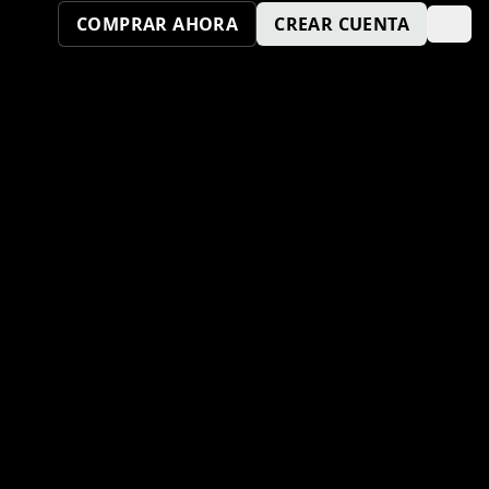
COMPRAR AHORA
CREAR CUENTA
¿TAMBIÉN QUIERES SER UN
PUNTO KM SPORT?
ENVÍA TU SOLICITUD AQUÍ