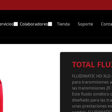
ervicios
Colaboradores
Tienda
Soporte
Conta
TOTAL FLU
FLUIDMATIC HD XLD es
para transmisiones a
las transmisiones ZF 
Este fluido sintético
diseñado para las tr
unas prestaciones ex