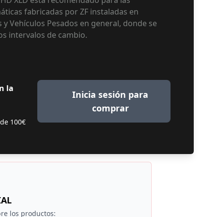
HD XLD está recomendado para las
ticas fabricadas por ZF instaladas en
 y Vehículos Pesados en general, donde se
s intervalos de cambio.
n la
Inicia sesión para
comprar
 de 100€
IAL
re los productos: