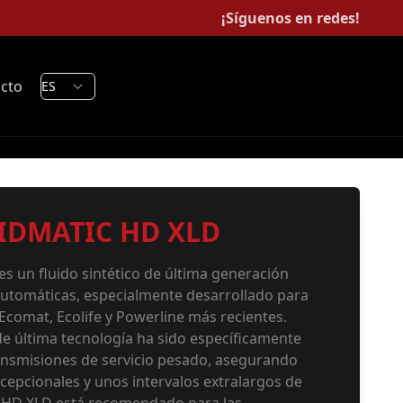
¡Síguenos en redes!
cto
IDMATIC HD XLD
 un fluido sintético de última generación
utomáticas, especialmente desarrollado para
Ecomat, Ecolife y Powerline más recientes.
 de última tecnología ha sido específicamente
ansmisiones de servicio pesado, asegurando
cepcionales y unos intervalos extralargos de