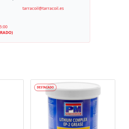
tarracoil@tarracoil.es
5:00
RRADO)
DESTACADO