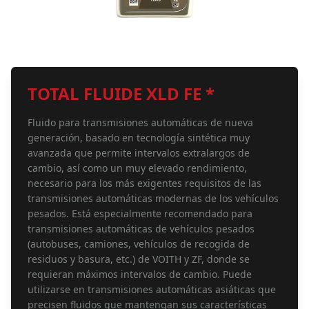
TOTAL FLUIDE XLD FE *
Fluido para transmisiones automáticas de nueva
generación, basado en tecnología sintética muy
avanzada que permite intervalos extralargos de
cambio, así como un muy elevado rendimiento,
necesario para los más exigentes requisitos de las
transmisiones automáticas modernas de los vehículos
pesados. Está especialmente recomendado para
transmisiones automáticas de vehículos pesados
(autobuses, camiones, vehículos de recogida de
residuos y basura, etc.) de VOITH y ZF, donde se
requieran máximos intervalos de cambio. Puede
utilizarse en transmisiones automáticas asiáticas que
precisen fluidos que mantengan sus características