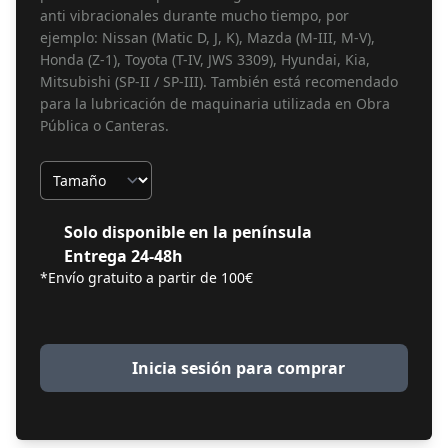
anti vibracionales durante mucho tiempo, por
ejemplo: Nissan (Matic D, J, K), Mazda (M-III, M-V),
Honda (Z-1), Toyota (T-IV, JWS 3309), Hyundai, Kia,
Mitsubishi (SP-II / SP-III). También está recomendado
para la lubricación de maquinaria utilizada en Obra
Pública o Canteras.
Tamaño
Solo disponible en la península
Entrega 24-48h
*Envío gratuito a partir de 100€
Inicia sesión para comprar