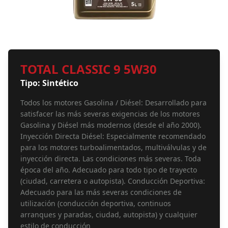
TOTAL CLASSIC 9 5W30
Tipo: Sintético
Todos los motores Gasolina / Diésel: Desarrollado para
satisfacer las más severas exigencias de los motores
Gasolina y Diésel más modernos (desde el año 2000).
Inyección Directa Diésel: Especialmente recomendado
para los motores turboalimentados, multiválvulas y de
inyección directa. Las condiciones más severas. Toda
época del año. Adecuado para todo tipo de trayecto
(ciudad, carretera o autopista). Conducción Deportiva:
Adecuado para las más severas condiciones de
utilización (conducción deportiva, continuos
arranques y paradas, ciudad, autopista) y cualquier
estilo de conducción