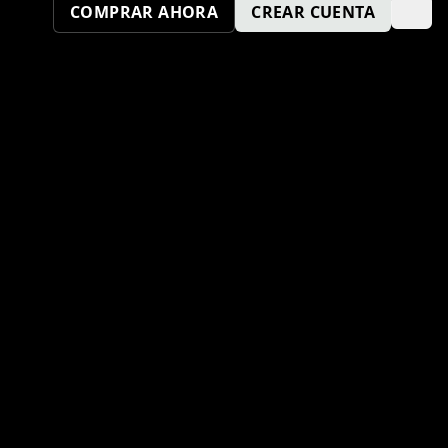
COMPRAR AHORA
CREAR CUENTA
¿TAMBIÉN QUIERES SER UN
PUNTO KM SPORT?
ENVÍA TU SOLICITUD AQUÍ