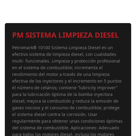
PM SISTEMA LIMPIEZA DIESEL
Petromark® 10100 Sistema Limpieza Diesel es un
efectivo sistema de limpieza diesel, con cualidades
multi- funcionales. Limpieza y protección profesional
en el sistema de combustible; incrementa el
rendimiento del motor a través de una limpieza
efectiva de los inyectores y el incremento en 5 puntos
el número de cetános; contiene “lubricity improver”
para la lubricación óptima de la bomba inyectora
diesel; mejora la combustión y reduce la emisión de
gases nocivos y el consumo de combustible; protege
el sistema diesel contra la corrosión. Usar
regularmente para obtener unas condiciones óptimas
del sistema de combustible. Aplicaciones: Adecuado
para todos los motores diesel, incluso los motores