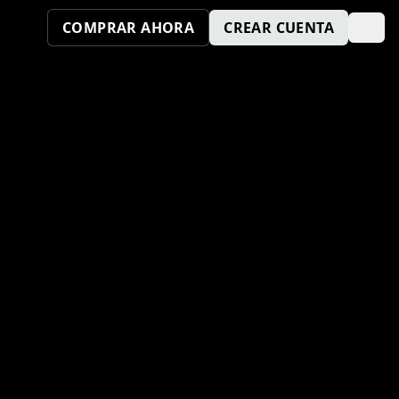
COMPRAR AHORA
CREAR CUENTA
¿TAMBIÉN QUIERES SER UN
PUNTO KM SPORT?
ENVÍA TU SOLICITUD AQUÍ