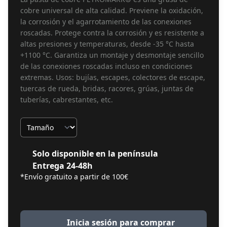
cobre universal de alta calidad. Previene la oxidación,
la corrosión y el agarrotamiento de las conexiones
roscadas. Protege contra la corrosión y es resistente a
altas presiones y temperaturas, desde -35 °C hasta
+1100 °C. Garantiza un montaje y desmontaje sencillo
de las conexiones roscadas incluso en condiciones
extremas. Usos: bujías, escapes, colectores de escape,
tuercas de rueda, bridas, racores, grúas, juntas de
tuberías, cabrestantes, etc.
Tamaño
Solo disponible en la península
Entrega 24-48h
*Envío gratuito a partir de 100€
Inicia sesión para comprar