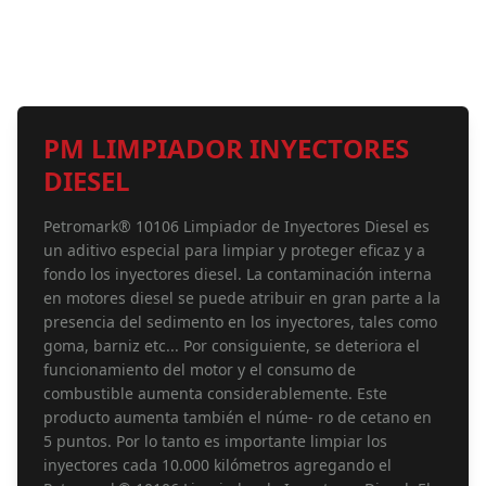
PM LIMPIADOR INYECTORES
DIESEL
Petromark® 10106 Limpiador de Inyectores Diesel es
un aditivo especial para limpiar y proteger eficaz y a
fondo los inyectores diesel. La contaminación interna
en motores diesel se puede atribuir en gran parte a la
presencia del sedimento en los inyectores, tales como
goma, barniz etc... Por consiguiente, se deteriora el
funcionamiento del motor y el consumo de
combustible aumenta considerablemente. Este
producto aumenta también el núme- ro de cetano en
5 puntos. Por lo tanto es importante limpiar los
inyectores cada 10.000 kilómetros agregando el