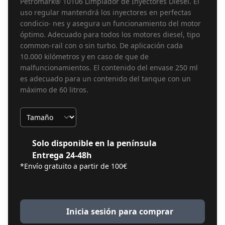
Petromark® 10106 Limpiador de Inyectores Diesel. El
uso regular mantendrá los inyectores en perfectas
condicio- nes y asegura un funcionamiento del motor
óptimo. Adecuado para todos los motores diesel, tipo
common-rail con o sin turbo. De aplicación cada
10.000 kilómetros y en caso de que de
malfuncionamientos. El contenido del envase 250 ml
es adecuado para un contenido del tanque con un
máximo de 60 litros.
Tamaño
Solo disponible en la península
Entrega 24-48h
*Envío gratuito a partir de 100€
Inicia sesión para comprar