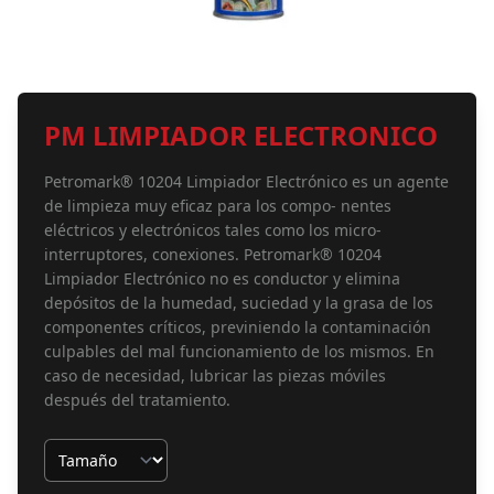
PM LIMPIADOR ELECTRONICO
Petromark® 10204 Limpiador Electrónico es un agente
de limpieza muy eficaz para los compo- nentes
eléctricos y electrónicos tales como los micro-
interruptores, conexiones. Petromark® 10204
Limpiador Electrónico no es conductor y elimina
depósitos de la humedad, suciedad y la grasa de los
componentes críticos, previniendo la contaminación
culpables del mal funcionamiento de los mismos. En
caso de necesidad, lubricar las piezas móviles
después del tratamiento.
Tamaño