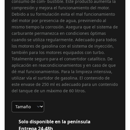
consumo de com- bustible. Este producto aumenta la
compresión y mejora el funcionamiento del motor.
Debido a su formulación evita el mal funcionamiento
del motor por presencia de agua, previniendo al
mismo tiempo la corrosión. Asegura que el sistema de
carburante permanezca en condiciones óptimas
cuando se utiliza regularmente. Adecuado para todos
los motores de gasolina con el sistema de inyección,
también para los motores equipados con turbo.
Totalmente seguro para el convertidor catalítico. De
aplicación en reacondicionamientos y en caso de que
dé mal funcionamientos. Para la limpieza intensiva,
utilizar vía el surtidor de gasolina. El contenido de
este envase de 250 ml es adecuado para un contenido
del tanque de un máximo de 60 litros.
Tamaño
Solo disponible en la península
Entrega 24-48h