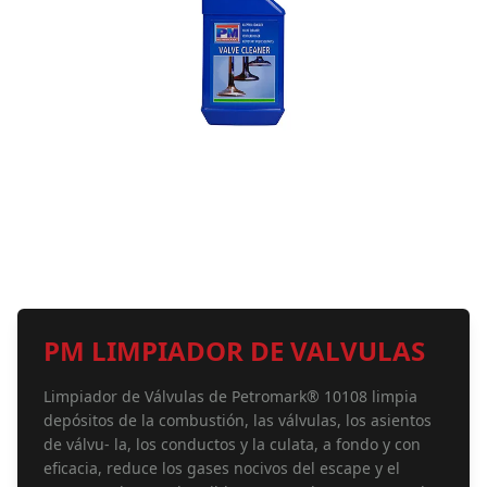
PM LIMPIADOR DE VALVULAS
Limpiador de Válvulas de Petromark® 10108 limpia
depósitos de la combustión, las válvulas, los asientos
de válvu- la, los conductos y la culata, a fondo y con
eficacia, reduce los gases nocivos del escape y el