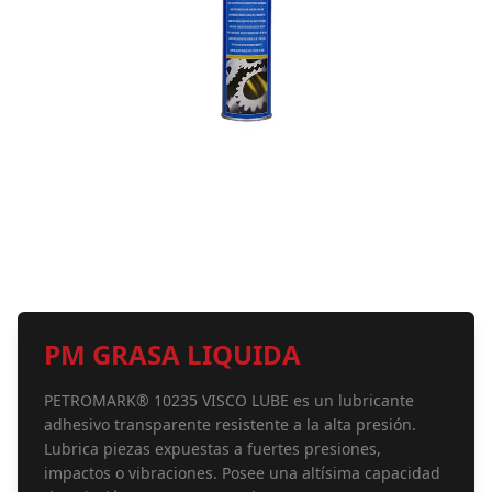
PM GRASA LIQUIDA
PETROMARK® 10235 VISCO LUBE es un lubricante
adhesivo transparente resistente a la alta presión.
Lubrica piezas expuestas a fuertes presiones,
impactos o vibraciones. Posee una altísima capacidad