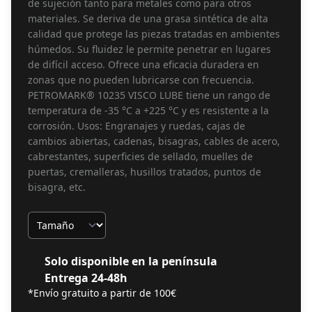
de sujeción tanto para metales como para otros
materiales. Se deriva de una grasa sintética de alta
calidad que protege las piezas tratadas en ambientes
húmedos. Su fluidez le permite penetrar en lugares
de difícil acceso. Ofrece una eficacia duradera en
zonas que no pueden lubricarse con frecuencia.
PETROMARK® 10235 VISCO LUBE tiene un rango de
temperatura de -35 °C a +225 °C y es resistente a la
corrosión. Usos: Engranajes y ruedas, cajas de
cambios abiertas, cadenas, bisagras, cables de acero,
cabrestantes, superficies de sellado, muelles de
puertas, cremalleras, husillos tratados, puntos de
bisagra, etc.
Tamaño
Solo disponible en la península
Entrega 24-48h
*Envío gratuito a partir de 100€