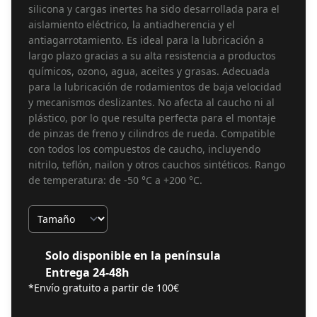
silicona y cargas inertes ha sido desarrollada para el
aislamiento eléctrico, la antiadherencia y el
antiagarrotamiento. Es ideal para la lubricación a
largo plazo gracias a su alta resistencia a productos
químicos, ozono, agua, aceites y grasas. Adecuada
para la lubricación de rodamientos de baja velocidad
y mecanismos deslizantes. No afecta al caucho ni al
plástico, por lo que resulta perfecta para el montaje
de pinzas de freno y cilindros de rueda. Compatible
con todos los compuestos de caucho, incluyendo
nitrilo, teflón, nailon y otros cauchos sintéticos. Rango
de temperatura: de -50 °C a +200 °C.
Tamaño
Solo disponible en la península
Entrega 24-48h
*Envío gratuito a partir de 100€