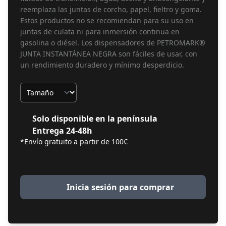
reemplaza las juntas de corcho, papel, fieltro y goma.
Estos productos no se recomiendan para su uso en
juntas de culata ni para inmersión continua en
gasolina o diésel. Los dispensadores de PETROMARK®
JUNTA INSTANTÁNEA NEGRA son fáciles de usar, con
un rendimiento duradero y mínimo desperdicio.
Tamaño
Solo disponible en la península
Entrega 24-48h
*Envío gratuito a partir de 100€
Inicia sesión para comprar