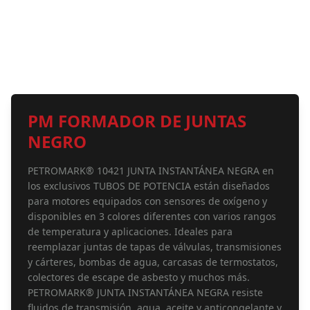
PM FORMADOR DE JUNTAS
NEGRO
PETROMARK® 10421 JUNTA INSTANTÁNEA NEGRA en
los exclusivos TUBOS DE POTENCIA están diseñados
para motores equipados con sensores de oxígeno y
disponibles en 3 colores diferentes con varios rangos
de temperatura y aplicaciones. Ideales para
reemplazar juntas de tapas de válvulas, transmisiones
y cárteres, bombas de agua, carcasas de termostatos,
colectores de escape de asbesto y muchos más.
PETROMARK® JUNTA INSTANTÁNEA NEGRA resiste
fluidos de transmisión, agua, aceite y anticongelante y