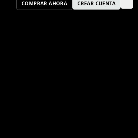
COMPRAR AHORA
CREAR CUENTA
¿TAMBIÉN QUIERES SER UN
PUNTO KM SPORT?
ENVÍA TU SOLICITUD AQUÍ