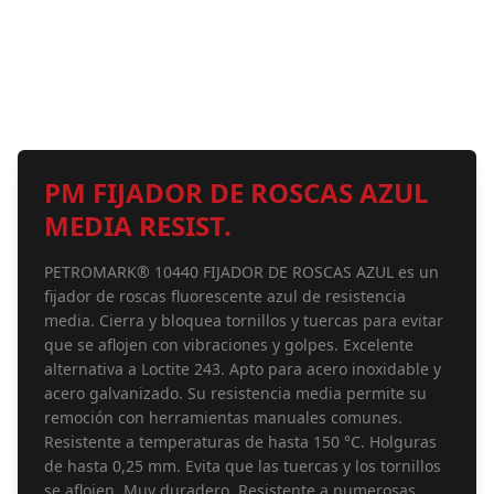
PM FIJADOR DE ROSCAS AZUL
MEDIA RESIST.
PETROMARK® 10440 FIJADOR DE ROSCAS AZUL es un
fijador de roscas fluorescente azul de resistencia
media. Cierra y bloquea tornillos y tuercas para evitar
que se aflojen con vibraciones y golpes. Excelente
alternativa a Loctite 243. Apto para acero inoxidable y
acero galvanizado. Su resistencia media permite su
remoción con herramientas manuales comunes.
Resistente a temperaturas de hasta 150 °C. Holguras
de hasta 0,25 mm. Evita que las tuercas y los tornillos
se aflojen. Muy duradero. Resistente a numerosas