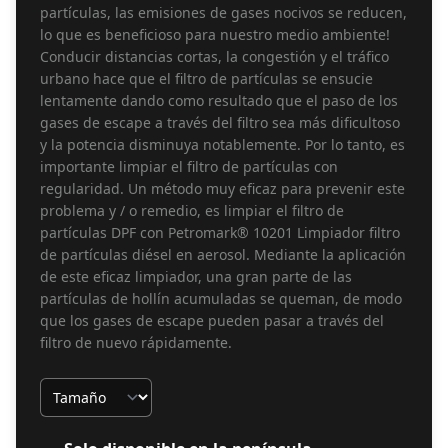
partículas, las emisiones de gases nocivos se reducen,
lo que es beneficioso para nuestro medio ambiente!
Conducir distancias cortas, la congestión y el tráfico
urbano hace que el filtro de partículas se ensucie
lentamente dando como resultado que el paso de los
gases de escape a través del filtro sea más dificultoso
y la potencia disminuya notablemente. Por lo tanto, es
importante limpiar el filtro de partículas con
regularidad. Un método muy eficaz para prevenir este
problema y / o remedio, es limpiar el filtro de
partículas DPF con Petromark® 10201 Limpiador filtro
de partículas diésel en aerosol. Mediante la aplicación
de este eficaz limpiador, una gran parte de las
partículas de hollín acumuladas se queman, de modo
que los gases de escape pueden pasar a través del
filtro de nuevo rápidamente.
Tamaño