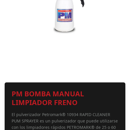
PM BOMBA MANUAL
LIMPIADOR FRENO
El pulverizador Petromark® 10934 RAPID CLEANER
PUM SPRAYER es un pulverizador que puede utilizarse
con los limpiadores rápidos PETROMARK® de 25 o 60