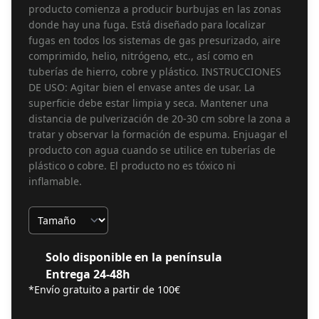
producto comienza a producir burbujas en las zonas
donde hay una fuga. Está diseñado para localizar
fugas en todos los sistemas de gas presurizado, aire
comprimido, helio, nitrógeno, etc., así como en
tuberías de hierro, cobre y plástico. INSTRUCCIONES
DE USO: Agitar bien el envase antes de usar. La
superficie debe estar limpia y seca. Mantener una
distancia de pulverización de 20-30 cm sobre la zona a
tratar y observar la formación de espuma. Enjuagar el
producto con agua cuando se utilice en tuberías de
plástico o cobre. El producto no es tóxico ni
inflamable.
Tamaño
Solo disponible en la península
Entrega 24-48h
*Envío gratuito a partir de 100€