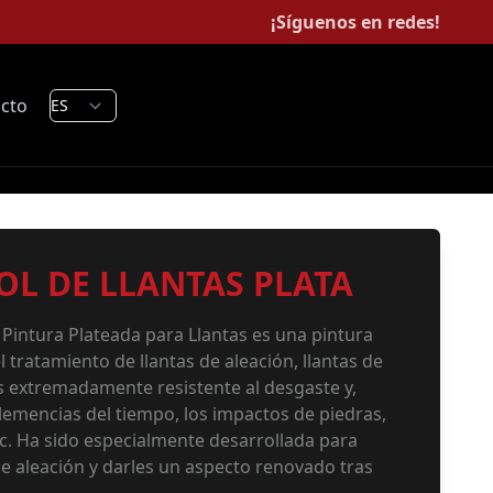
¡Síguenos en redes!
cto
OL DE LLANTAS PLATA
ntura Plateada para Llantas es una pintura
l tratamiento de llantas de aleación, llantas de
s extremadamente resistente al desgaste y,
nclemencias del tiempo, los impactos de piedras,
etc. Ha sido especialmente desarrollada para
de aleación y darles un aspecto renovado tras