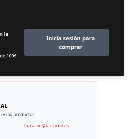
n la
Inicia sesión para
comprar
 de 100€
IAL
re los productos:
tarracoil@tarracoil.es