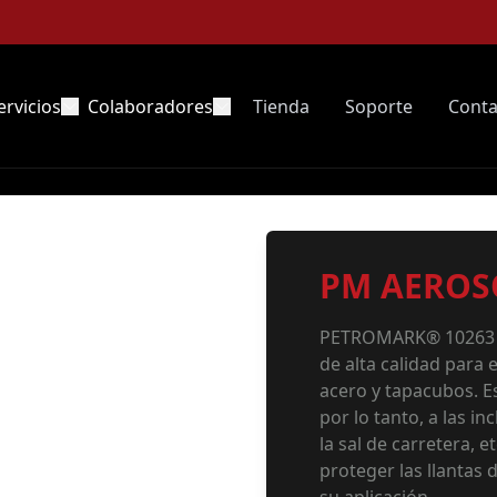
ervicios
Colaboradores
Tienda
Soporte
Conta
PM AEROS
PETROMARK® 10263 Pi
de alta calidad para e
acero y tapacubos. E
por lo tanto, a las i
la sal de carretera, 
proteger las llantas 