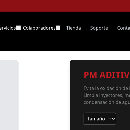
ervicios
Colaboradores
Tienda
Soporte
Conta
PM ADITI
Evita la oxidación de
Limpia inyectores, me
condensación de agu
Tamaño