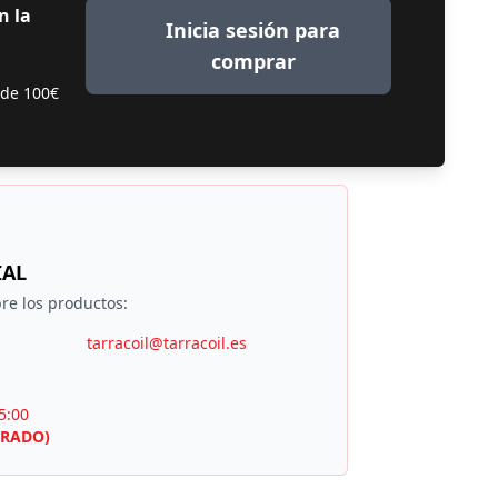
n la
Inicia sesión para
comprar
 de 100€
IAL
re los productos:
tarracoil@tarracoil.es
5:00
RRADO)