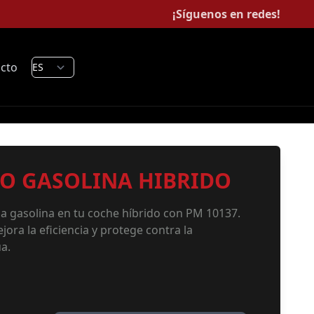
¡Síguenos en redes!
cto
VO GASOLINA HIBRIDO
 la gasolina en tu coche híbrido con PM 10137.
jora la eficiencia y protege contra la
a.