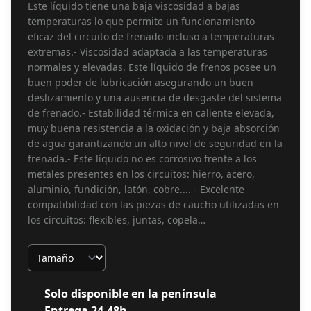
Este líquido tiene una baja viscosidad a bajas
temperaturas lo que permite un funcionamiento
eficaz del circuito de frenado incluso a temperaturas
extremas.- Viscosidad adaptada a las temperaturas
normales y elevadas. Este líquido de frenos posee un
buen poder de lubricación asegurando un buen
deslizamiento y una ausencia de desgaste del sistema
de frenado.- Estabilidad térmica en caliente elevada,
muy buena resistencia a la oxidación y baja absorción
de agua garantizando un alto nivel de seguridad en la
frenada.- Este líquido no es corrosivo frente a los
metales presentes en los circuitos: hierro, acero,
aluminio, fundición, latón, cobre.... - Excelente
compatibilidad con las piezas de caucho utilizadas en
los circuitos: flexibles, juntas, copela…
Tamaño
Solo disponible en la península
Entrega 24-48h