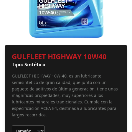
GULFLEET HIGHWAY 10W40
Tipo: Sintético
GULFLEET HIGHWAY 10W-40, es un lubricante
semisintético de gran calidad, que junto con un
paquete de aditivos de última generación, tiene unas
magníficas propiedades, muy superiores a los
lubricantes minerales tradicionales. Cumple con la
especificación ACEA E4, destinada a lubricantes para
largos recorridos.
Tamaño