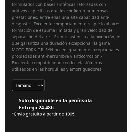
formulados con bases sintéticas reforzadas con
aditivos específicos que les confieren numerosas
prestaciones, entre ellas una alta capacidad anti-
desgaste.- Excelente comportamiento respecto al aire:
formación de espuma limitada y gran velocidad de
separación del aire.- Gran resistencia a la oxidación, lo
que garantiza una duración excepcional; la gama
MOTO FORK OIL SYN posee igualmente excepcionales
propiedades anti-herrumbre y anticorrosión.-
Excelente compatibilidad con los elastómeros
utilizados en las horquillas y amortiguadores.
Tamaño
Solo disponible en la península
Entrega 24-48h
*Envío gratuito a partir de 100€