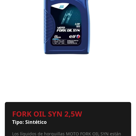
FORK OIL SYN 2,5W
Tipo: Sintético
Los líquidos de horquillas MOTO FORK OIL SYN están