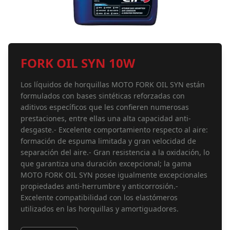
FORK OIL SYN 10W
Los líquidos de horquillas MOTO FORK OIL SYN están
formulados con bases sintéticas reforzadas con
aditivos específicos que les confieren numerosas
prestaciones, entre ellas una alta capacidad anti-
desgaste.- Excelente comportamiento respecto al aire:
formación de espuma limitada y gran velocidad de
separación del aire.- Gran resistencia a la oxidación, lo
que garantiza una duración excepcional; la gama
MOTO FORK OIL SYN posee igualmente excepcionales
propiedades anti-herrumbre y anticorrosión.-
Excelente compatibilidad con los elastómeros
utilizados en las horquillas y amortiguadores.