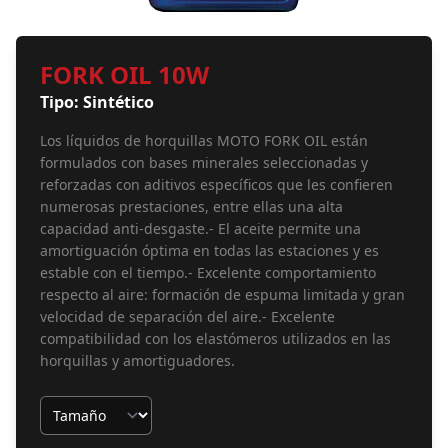
FORK OIL 10W
Tipo: Sintético
Los líquidos de horquillas MOTO FORK OIL están
formulados con bases minerales seleccionadas y
reforzadas con aditivos específicos que les confieren
numerosas prestaciones, entre ellas una alta
capacidad anti-desgaste.- El aceite permite una
amortiguación óptima en todas las estaciones y es
estable con el tiempo.- Excelente comportamiento
respecto al aire: formación de espuma limitada y gran
velocidad de separación del aire.- Excelente
compatibilidad con los elastómeros utilizados en las
horquillas y amortiguadores.
Tamaño