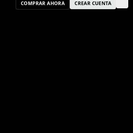
COMPRAR AHORA
CREAR CUENTA
¿TAMBIÉN QUIERES SER UN
PUNTO KM SPORT?
ENVÍA TU SOLICITUD AQUÍ