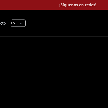
¡Síguenos en redes!
cto