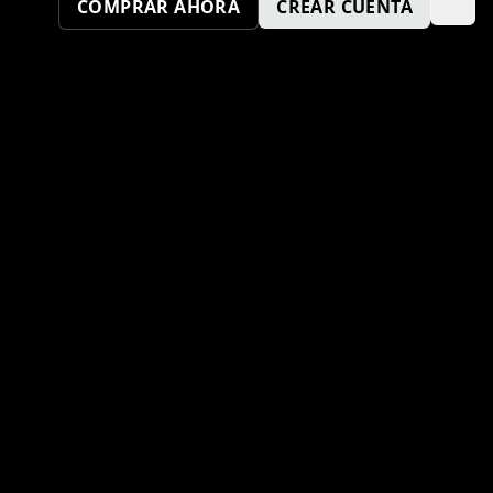
COMPRAR AHORA
CREAR CUENTA
¿TAMBIÉN QUIERES SER UN
PUNTO KM SPORT?
ENVÍA TU SOLICITUD AQUÍ