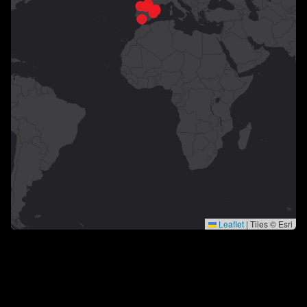
Leaflet
|
Tiles © Esri