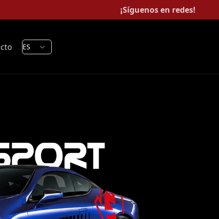
¡Síguenos en redes!
cto