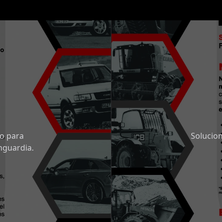
o para
Solucion
nguardia.